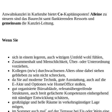
Anwaltskanzlei in Karlsruhe bietet
Co
-Kapitänsposten!
Alleine
zu
steuern sind das Baurecht samt flankierenden Ressorts und
gemeinsam
die Kanzlei-Leitung.
Wenn Sie
sich in einem legeren, auch witzigen Umfeld wohl fühlen,
Zusammenhalt und Menschlichkeit, Über- oder Unterordnung
vorziehen,
Kollegen (m/w) durchwachsenen Alters ohne dabei stehen
geblieben zu sein nicht schrecken,
da Sie auf moderne Technik, gute Ausstattung, auch auf die
E-Akte und Optionen wie HomeOffice stoßen,
gut organisierte Büroabläufe, referatsübergreifende
Strukturen, auch breit gefächerte Kompetenzen einhergehend
mit ständiger Entwicklung schätzen,
großzügige und helle Räume in verkehrsgünstiger Lage
mögen,
im Sommer auch mal` auf der Terrasse bei Eis oder Wein eine